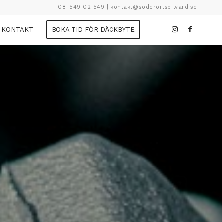
08-549 02 549
|
kontakt@soderortsbilvard.se
KONTAKT
BOKA TID FÖR DÄCKBYTE