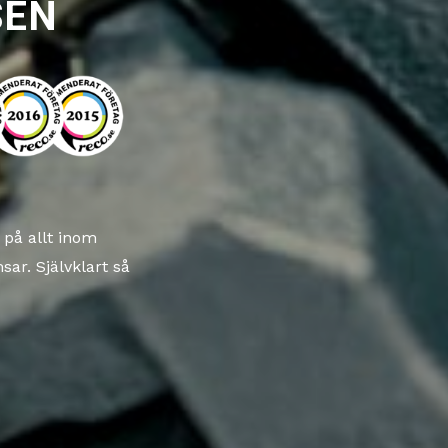
SEN
 på allt inom
sar. Självklart så