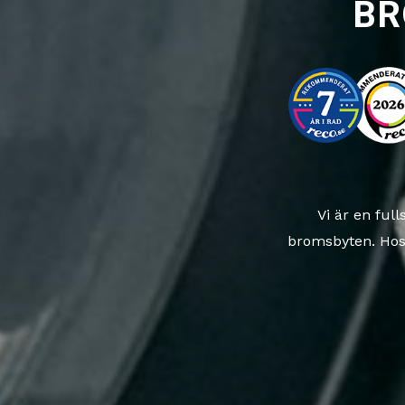
BR
Vi är en ful
bromsbyten. Hos o