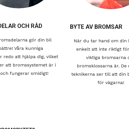
ELAR OCH RÅD
BYTE AV BROMSAR
bromsdelarna gör din bil
När du tar hand om din b
bättre! Våra kunniga
enkelt att inte riktigt f
r redo att hjälpa dig, vilket
viktiga bromsarna 
ler att bromssystemet är i
bromsklossarna är. De 
och fungerar smidigt!
teknikerna ser till att din 
för vägarna!