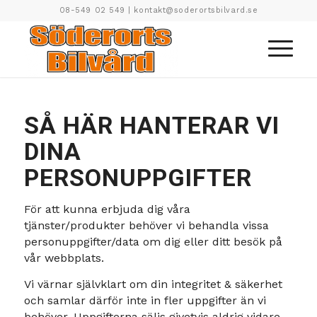
08-549 02 549
|
kontakt@soderortsbilvard.se
SÅ HÄR HANTERAR VI
DINA
PERSONUPPGIFTER
För att kunna erbjuda dig våra
tjänster/produkter behöver vi behandla vissa
personuppgifter/data om dig eller ditt besök på
vår webbplats.
Vi värnar självklart om din integritet & säkerhet
och samlar därför inte in fler uppgifter än vi
behöver. Uppgifterna säljs givetvis aldrig vidare