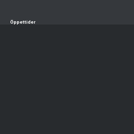
Öppettider
Mån – fre: 07:00 – 17:00
Information
Avtal
Allmänna villkor
Cookie Policy
Dataskyddspolicy
Områden