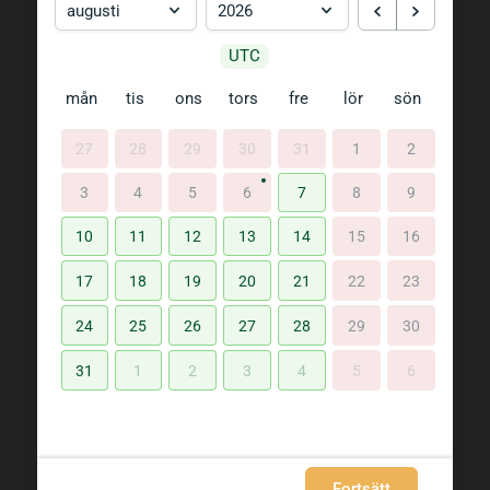
UTC
mån
tis
ons
tors
fre
lör
sön
27
28
29
30
31
1
2
3
4
5
6
7
8
9
10
11
12
13
14
15
16
17
18
19
20
21
22
23
24
25
26
27
28
29
30
31
1
2
3
4
5
6
Fortsätt