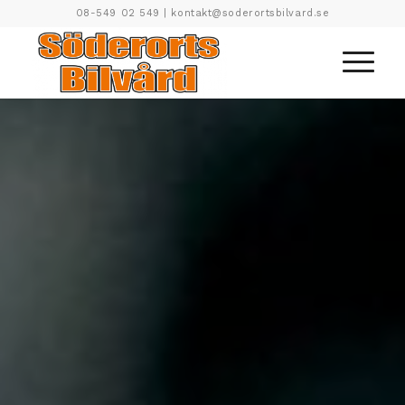
08-549 02 549
|
kontakt@soderortsbilvard.se