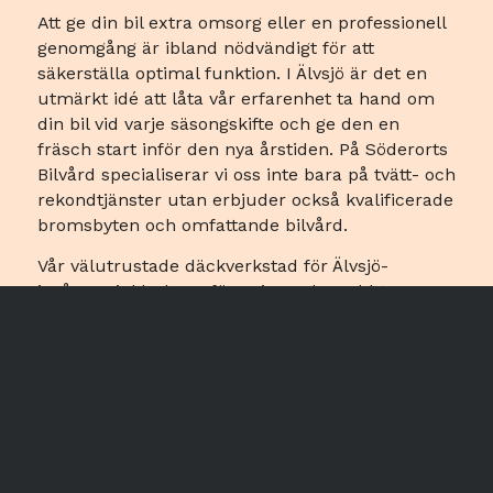
Att ge din bil extra omsorg eller en professionell
genomgång är ibland nödvändigt för att
säkerställa optimal funktion. I Älvsjö är det en
utmärkt idé att låta vår erfarenhet ta hand om
din bil vid varje säsongskifte och ge den en
fräsch start inför den nya årstiden. På Söderorts
Bilvård specialiserar vi oss inte bara på tvätt- och
rekondtjänster utan erbjuder också kvalificerade
bromsbyten och omfattande bilvård.
Vår välutrustade däckverkstad för Älvsjö-
invånare inkluderar förvaring och snabbt
däckbyte. Vi säljer även fälgar, sommar- och
vinterdäck och tar hand om allt från montering
till balansering.
Det dedikerade teamet på Söderorts Bilvård i
Älvsjö står redo att hjälpa dig med professionella
bromsbyten och andra tjänster. Vi förstår vikten
av att göra det enkelt att få rätt hjälp med sin bil,